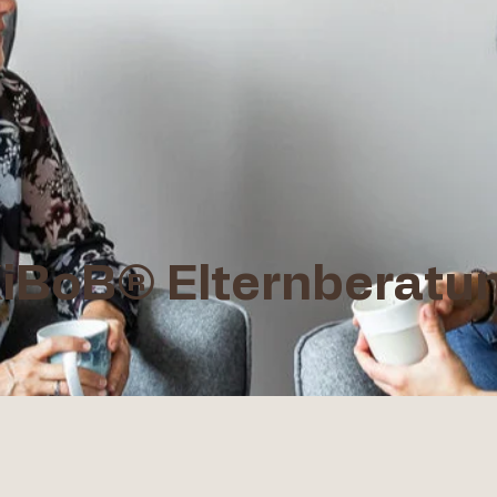
iBoB® Elternberatu