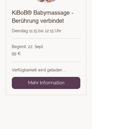
KiBoB® Babymassage -
Berührung verbindet
Dienstag 11:15 bis 12:15 Uhr
Beginnt: 22. Sept.
99
99 €
Euro
Verfügbarkeit wird geladen ...
Mehr Information